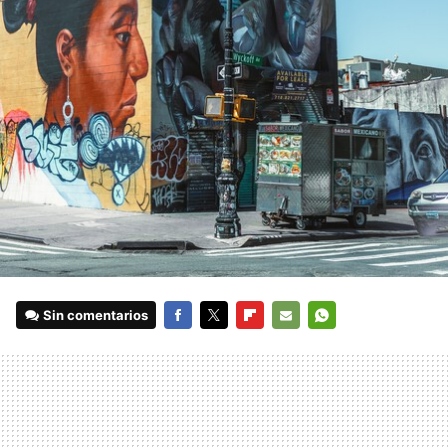
Sin comentarios
FACEBOOK
TWITTER
FLIPBOARD
E-
WHATSAPP
MAIL