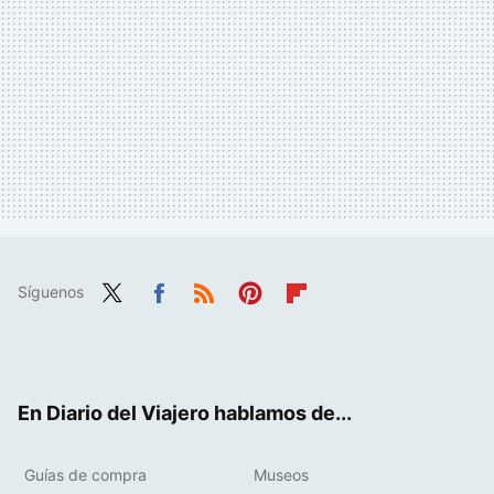
Síguenos
Twit
Fac
RSS
Pint
Flip
ter
ebo
eres
boa
ok
t
rd
En Diario del Viajero hablamos de...
Guías de compra
Museos