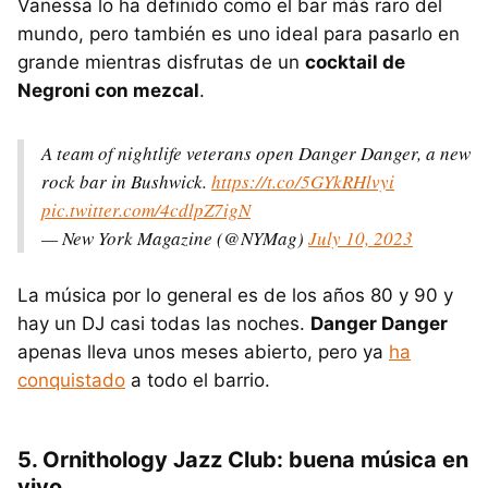
Vanessa lo ha definido como el bar más raro del
mundo, pero también es uno ideal para pasarlo en
grande mientras disfrutas de un
cocktail de
Negroni con mezcal
.
A team of nightlife veterans open Danger Danger, a new
rock bar in Bushwick.
https://t.co/5GYkRHlvyi
pic.twitter.com/4cdlpZ7igN
— New York Magazine (@NYMag)
July 10, 2023
La música por lo general es de los años 80 y 90 y
hay un DJ casi todas las noches.
Danger Danger
apenas lleva unos meses abierto, pero ya
ha
conquistado
a todo el barrio.
5. Ornithology Jazz Club: buena música en
vivo