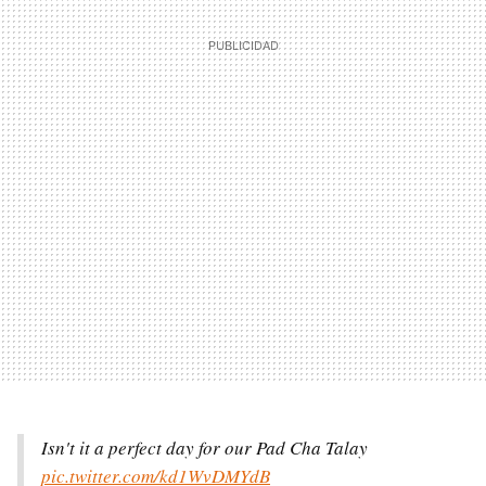
Isn't it a perfect day for our Pad Cha Talay
pic.twitter.com/kd1WvDMYdB