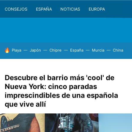
CONSEJOS
ESPAÑA
NOTICIAS
EUROPA
HOY SE HABLA DE
Playa
Japón
Chipre
España
Murcia
China
Descubre el barrio más 'cool' de
Nueva York: cinco paradas
imprescindibles de una española
que vive allí