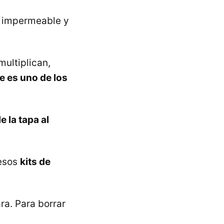
es impermeable y
multiplican,
re es uno de los
e la tapa al
 esos
kits de
ra. Para borrar