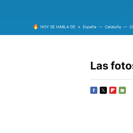
HOY SE HABLA DE
España
Cataluña
C
Las foto
FACEBOOK
TWITTER
FLIPBOARD
E-
MAIL