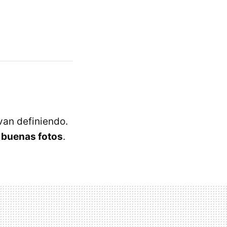
van definiendo.
r
buenas fotos
.