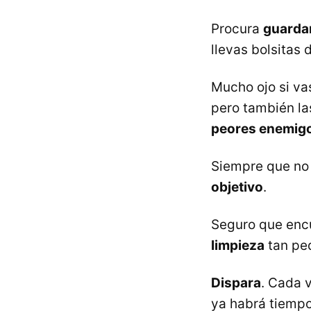
Procura
guardar
llevas bolsitas 
Mucho ojo si vas
pero también la
peores enemig
Siempre que no 
objetivo
.
Seguro que encu
limpieza
tan pe
Dispara
. Cada v
ya habrá tiempo