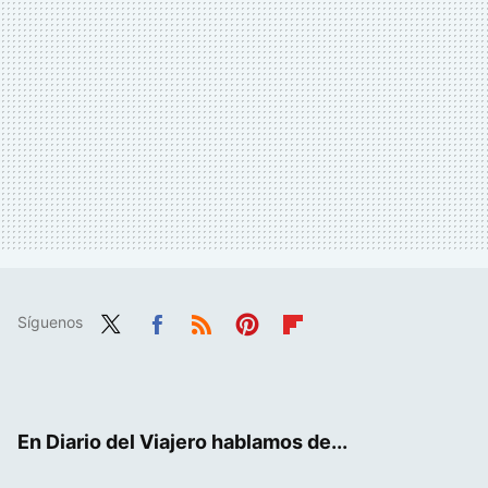
Síguenos
Twit
Fac
RSS
Pint
Flip
ter
ebo
eres
boa
ok
t
rd
En Diario del Viajero hablamos de...