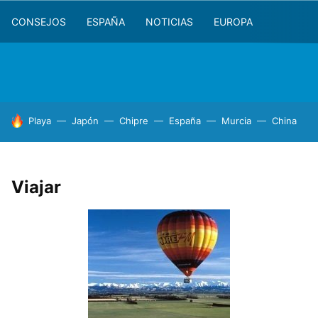
CONSEJOS
ESPAÑA
NOTICIAS
EUROPA
HOY SE HABLA DE
Playa
Japón
Chipre
España
Murcia
China
Viajar