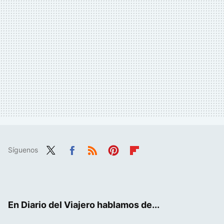
Síguenos
Twit
Fac
RSS
Pint
Flip
ter
ebo
eres
boa
ok
t
rd
En Diario del Viajero hablamos de...