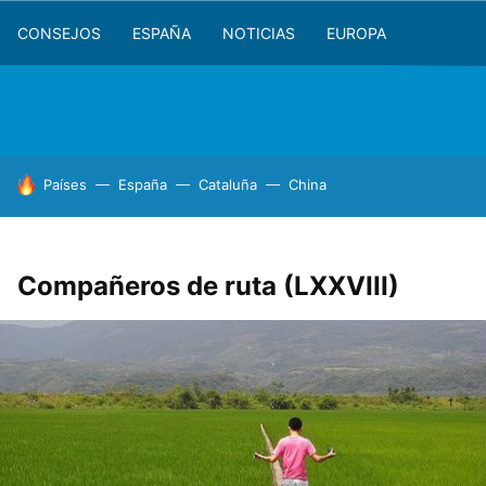
CONSEJOS
ESPAÑA
NOTICIAS
EUROPA
HOY SE HABLA DE
Países
España
Cataluña
China
Compañeros de ruta (LXXVIII)