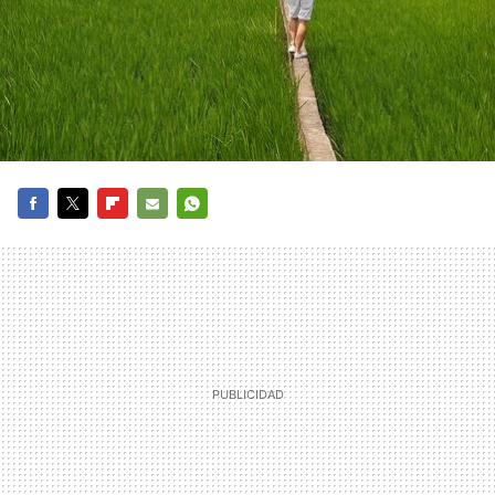
FACEBOOK
TWITTER
FLIPBOARD
E-
WHATSAPP
MAIL