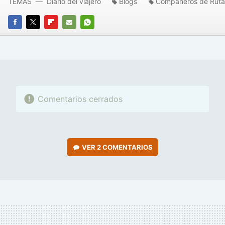
TEMAS
Diario del viajero
Blogs
Compañeros de Ruta
FACEBOOK
TWITTER
FLIPBOARD
E-
WHATSAPP
MAIL
Comentarios cerrados
VER
2 COMENTARIOS