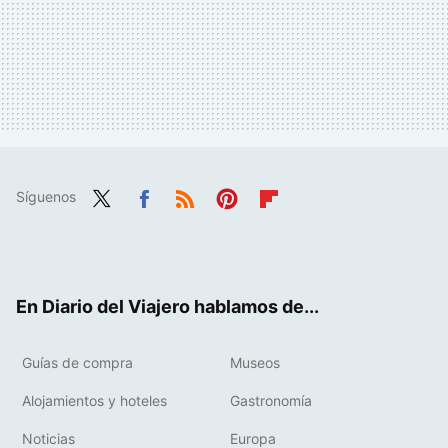
Síguenos
Twit
Fac
RSS
Pint
Flip
ter
ebo
eres
boa
ok
t
rd
En Diario del Viajero hablamos de...
Guías de compra
Museos
Alojamientos y hoteles
Gastronomía
Noticias
Europa