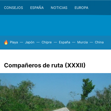
CONSEJOS
ESPAÑA
NOTICIAS
EUROPA
HOY SE HABLA DE
Playa
Japón
Chipre
España
Murcia
China
Compañeros de ruta (XXXII)