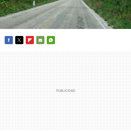
FACEBOOK
TWITTER
FLIPBOARD
E-
WHATSAPP
MAIL