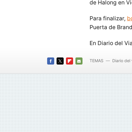
de Halong en Vi
Para finalizar,
b
Puerta de Bran
En Diario del Vi
TEMAS
Diario del 
FACEBOOK
TWITTER
FLIPBOARD
E-
MAIL