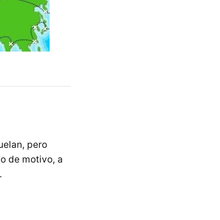
uelan, pero
po de motivo, a
.