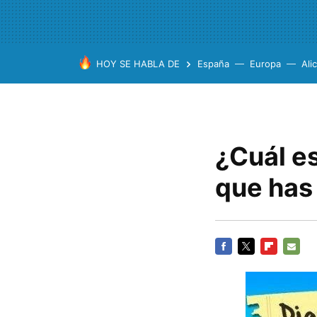
HOY SE HABLA DE
España
Europa
Ali
¿Cuál es
que has
FACEBOOK
TWITTER
FLIPBOARD
E-
MAIL