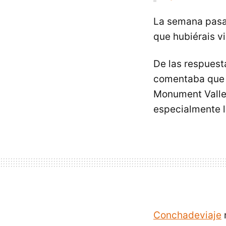
La semana pasad
que hubiérais v
De las respuest
comentaba que c
Monument Valley
especialmente l
Conchadeviaje