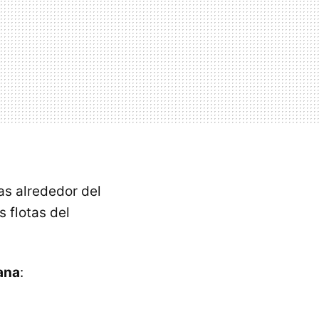
as alrededor del
 flotas del
ana
: