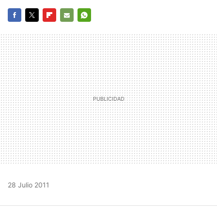
FACEBOOK
TWITTER
FLIPBOARD
E-
WHATSAPP
MAIL
28 Julio 2011