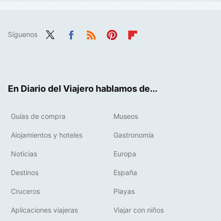
Síguenos
Twit
Fac
RSS
Pint
Flip
ter
ebo
eres
boa
ok
t
rd
En Diario del Viajero hablamos de...
Guías de compra
Museos
Alojamientos y hoteles
Gastronomía
Noticias
Europa
Destinos
España
Cruceros
Playas
Aplicaciones viajeras
Viajar con niños