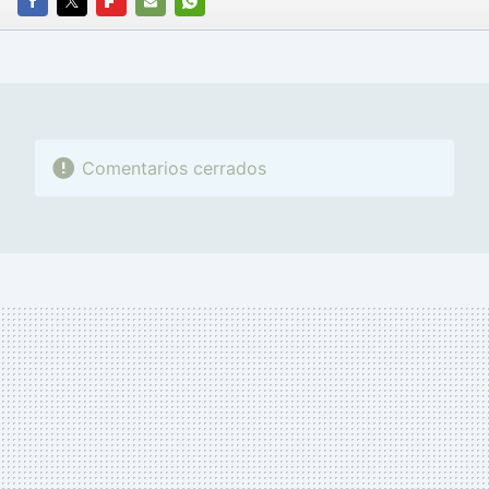
FACEBOOK
TWITTER
FLIPBOARD
E-
WHATSAPP
MAIL
Comentarios cerrados