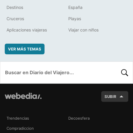
Destinos
España
Cruceros
Playas
Aplicaciones viajeras
Viajar con niños
VER MÁS TEMAS
BUSC
SUBIR
Trendencias
Decoesfera
Compradiccion