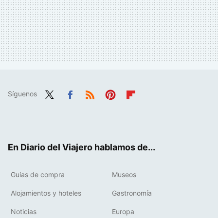
Síguenos
Twit
Fac
RSS
Pint
Flip
ter
ebo
eres
boa
ok
t
rd
En Diario del Viajero hablamos de...
Guías de compra
Museos
Alojamientos y hoteles
Gastronomía
Noticias
Europa