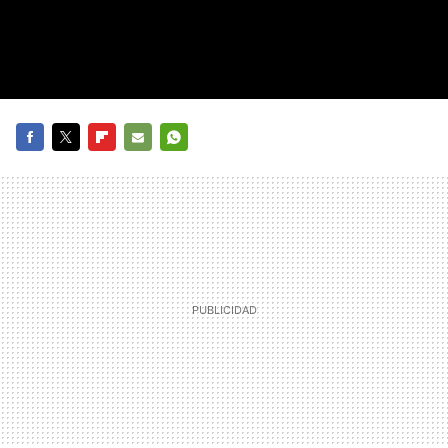
FACEBOOK
TWITTER
FLIPBOARD
E-
WHATSAPP
MAIL