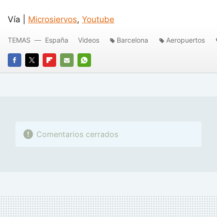
Vía |
Microsiervos
,
Youtube
TEMAS
España
Videos
Barcelona
Aeropuertos
FACEBOOK
TWITTER
FLIPBOARD
E-
WHATSAPP
MAIL
Comentarios cerrados