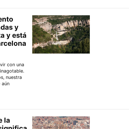
ento
adas y
a y está
arcelona
vir con una
 inagotable.
os, nuestra
e aún
e la
ignifica