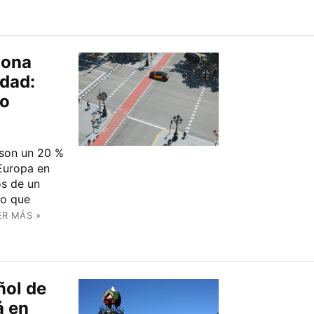
zona
udad:
co
 son un 20 %
Europa en
os de un
lo que
ER MÁS »
ñol de
á en