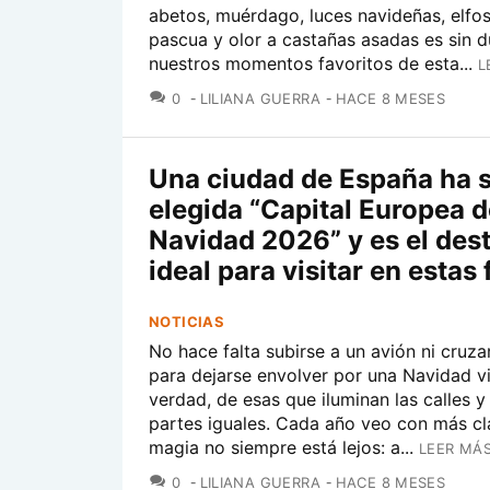
abetos, muérdago, luces navideñas, elfos
pascua y olor a castañas asadas es sin 
nuestros momentos favoritos de esta...
L
COMENTARIOS
0
LILIANA GUERRA
HACE 8 MESES
Una ciudad de España ha 
elegida “Capital Europea d
Navidad 2026” y es el des
ideal para visitar en estas 
NOTICIAS
No hace falta subirse a un avión ni cruza
para dejarse envolver por una Navidad v
verdad, de esas que iluminan las calles y
partes iguales. Cada año veo con más cl
magia no siempre está lejos: a...
LEER MÁS
COMENTARIOS
0
LILIANA GUERRA
HACE 8 MESES