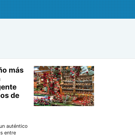
eño más
n
gente
os de
un auténtico
s entre