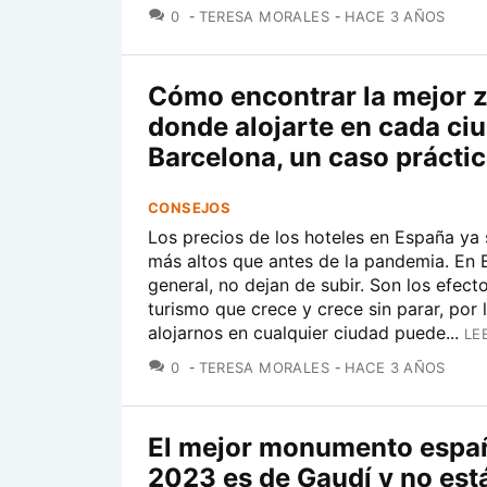
COMENTARIOS
0
TERESA MORALES
HACE 3 AÑOS
Cómo encontrar la mejor 
donde alojarte en cada ci
Barcelona, un caso prácti
CONSEJOS
Los precios de los hoteles en España ya
más altos que antes de la pandemia. En 
general, no dejan de subir. Son los efect
turismo que crece y crece sin parar, por 
alojarnos en cualquier ciudad puede...
LE
COMENTARIOS
0
TERESA MORALES
HACE 3 AÑOS
El mejor monumento espa
2023 es de Gaudí y no est