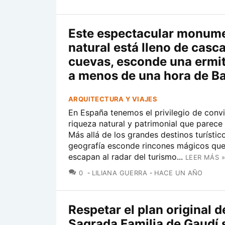
Este espectacular monum
natural está lleno de casc
cuevas, esconde una ermit
a menos de una hora de B
ARQUITECTURA Y VIAJES
En España tenemos el privilegio de convi
riqueza natural y patrimonial que parece
Más allá de los grandes destinos turístic
geografía esconde rincones mágicos qu
escapan al radar del turismo...
LEER MÁS »
COMENTARIOS
0
LILIANA GUERRA
HACE UN AÑO
Respetar el plan original d
Sagrada Familia de Gaudí s