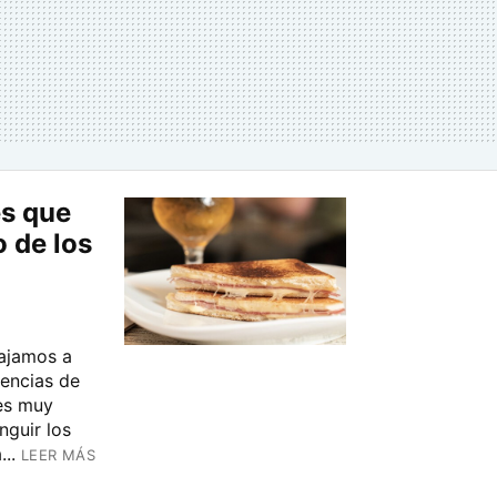
es que
o de los
ajamos a
rencias de
es muy
nguir los
..
LEER MÁS