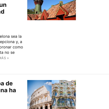
 un
ad
elona sea la
epciona y, a
coronar como
ta no se
MÁS »
ba de
una ha