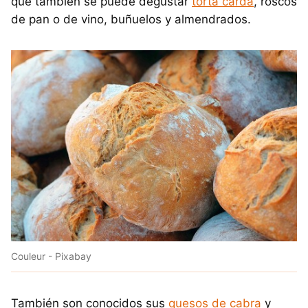
que también se puede degustar
torta carda
, roscos
de pan o de vino, buñuelos y almendrados.
Couleur - Pixabay
También son conocidos sus
quesos de cabra
y