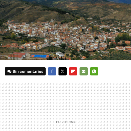
Sin comentarios
FACEBOOK
TWITTER
FLIPBOARD
E-
WHATSAPP
MAIL