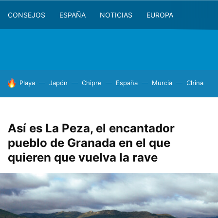
CONSEJOS
ESPAÑA
NOTICIAS
EUROPA
HOY SE HABLA DE
Playa
Japón
Chipre
España
Murcia
China
Así es La Peza, el encantador
pueblo de Granada en el que
quieren que vuelva la rave