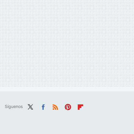
Síguenos
Twit
Fac
RSS
Pint
Flip
ter
ebo
eres
boa