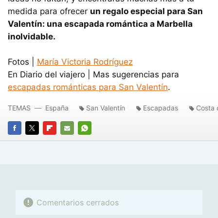
medida para ofrecer
un regalo especial para San
Valentín: una escapada romántica a Marbella
inolvidable.
Fotos |
María Victoria Rodríguez
En Diario del viajero | Mas sugerencias para
escapadas románticas para San Valentín
.
TEMAS
España
San Valentín
Escapadas
Costa 
FACEBOOK
TWITTER
FLIPBOARD
E-
WHATSAPP
MAIL
Comentarios cerrados