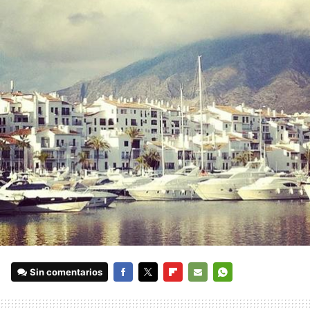
Sin comentarios
FACEBOOK
TWITTER
FLIPBOARD
E-
WHATSAPP