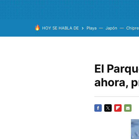
HOY SE HABLA DE
Playa
Japón
Chipre
El Parqu
ahora, 
FACEBOOK
TWITTER
FLIPBOARD
E-
MAIL