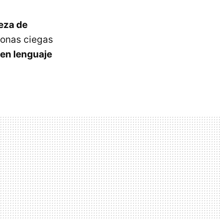
eza de
rsonas ciegas
 en lenguaje