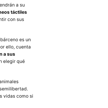
tendrán a su
neos táctiles
tir con sus
Cabárceno es un
or ello, cuenta
n a sus
 elegir qué
 animales
semilibertad.
sus vidas como si