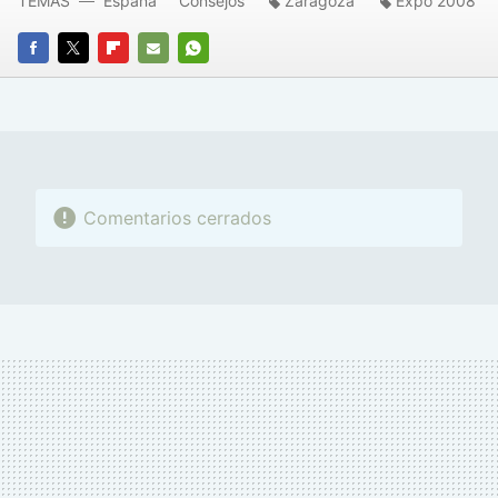
TEMAS
España
Consejos
Zaragoza
Expo 2008
FACEBOOK
TWITTER
FLIPBOARD
E-
WHATSAPP
MAIL
Comentarios cerrados