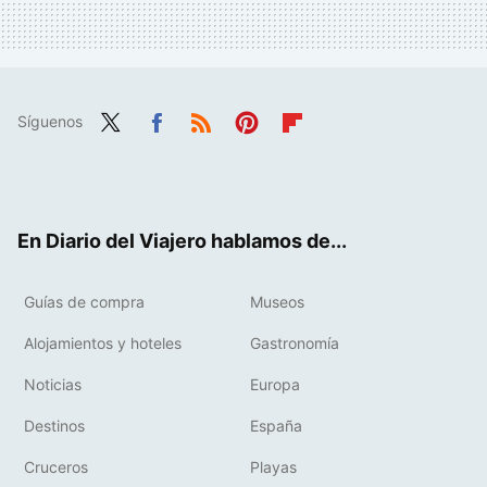
Síguenos
Twit
Fac
RSS
Pint
Flip
ter
ebo
eres
boa
ok
t
rd
En Diario del Viajero hablamos de...
Guías de compra
Museos
Alojamientos y hoteles
Gastronomía
Noticias
Europa
Destinos
España
Cruceros
Playas