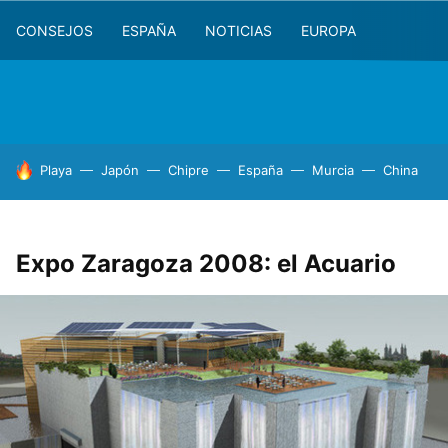
CONSEJOS
ESPAÑA
NOTICIAS
EUROPA
HOY SE HABLA DE
Playa
Japón
Chipre
España
Murcia
China
Expo Zaragoza 2008: el Acuario