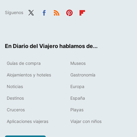
Síguenos
Twit
Fac
RSS
Pint
Flip
ter
ebo
eres
boa
ok
t
rd
En Diario del Viajero hablamos de...
Guías de compra
Museos
Alojamientos y hoteles
Gastronomía
Noticias
Europa
Destinos
España
Cruceros
Playas
Aplicaciones viajeras
Viajar con niños