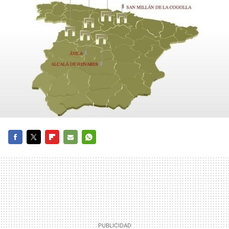
FACEBOOK
TWITTER
FLIPBOARD
E-
WHATSAPP
MAIL