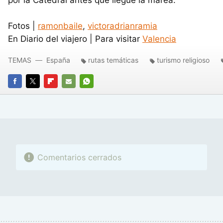
por la Catedral antes que llegue la marea.
Fotos |
ramonbaile
,
victoradrianramia
En Diario del viajero | Para visitar
Valencia
TEMAS
España
rutas temáticas
turismo religioso
FACEBOOK
TWITTER
FLIPBOARD
E-
WHATSAPP
MAIL
Comentarios cerrados