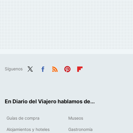
Síguenos
Twit
Fac
RSS
Pint
Flip
ter
ebo
eres
boa
ok
t
rd
En Diario del Viajero hablamos de...
Guías de compra
Museos
Alojamientos y hoteles
Gastronomía