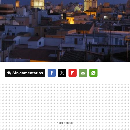
Sin comentarios
FACEBOOK
TWITTER
FLIPBOARD
E-
WHATSAPP
MAIL