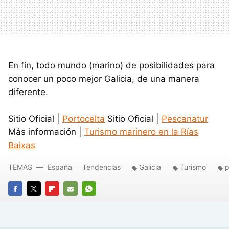
En fin, todo mundo (marino) de posibilidades para
conocer un poco mejor Galicia, de una manera
diferente.
Sitio Oficial |
Portocelta
Sitio Oficial |
Pescanatur
Más información |
Turismo marinero en la Rías
Baixas
TEMAS
España
Tendencias
Galicia
Turismo
p
FACEBOOK
TWITTER
FLIPBOARD
E-
WHATSAPP
MAIL