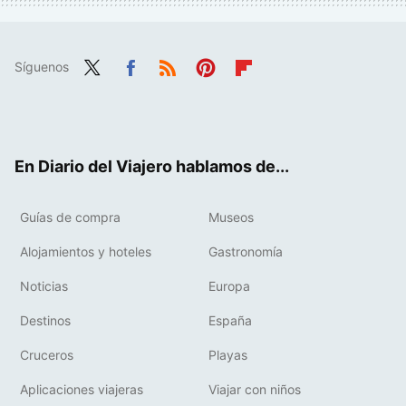
Síguenos
Twit
Fac
RSS
Pint
Flip
ter
ebo
eres
boa
ok
t
rd
En Diario del Viajero hablamos de...
Guías de compra
Museos
Alojamientos y hoteles
Gastronomía
Noticias
Europa
Destinos
España
Cruceros
Playas
Aplicaciones viajeras
Viajar con niños