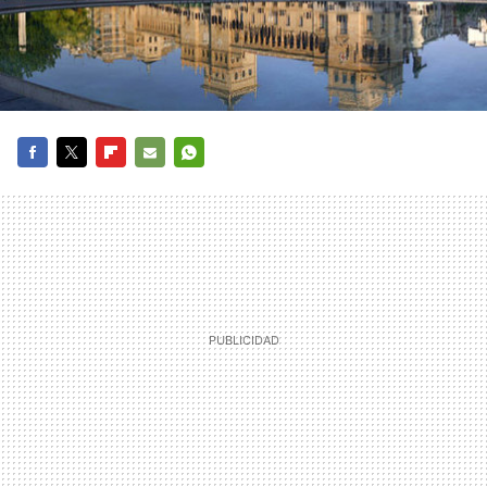
FACEBOOK
TWITTER
FLIPBOARD
E-
WHATSAPP
MAIL