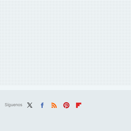
Síguenos
Twit
Fac
RSS
Pint
Flip
ter
ebo
eres
boa