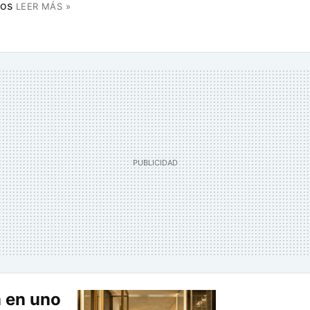
nos
LEER MÁS »
 en uno