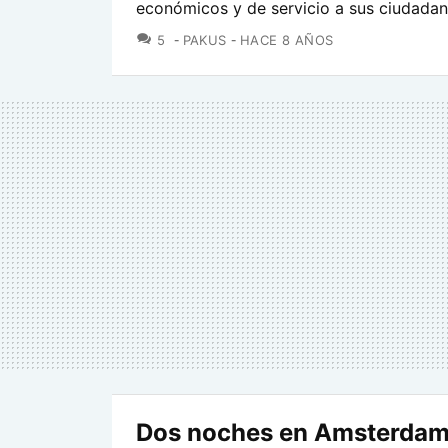
económicos y de servicio a sus ciudada
COMENTARIOS
5
PAKUS
HACE 8 AÑOS
Dos noches en Amsterdam