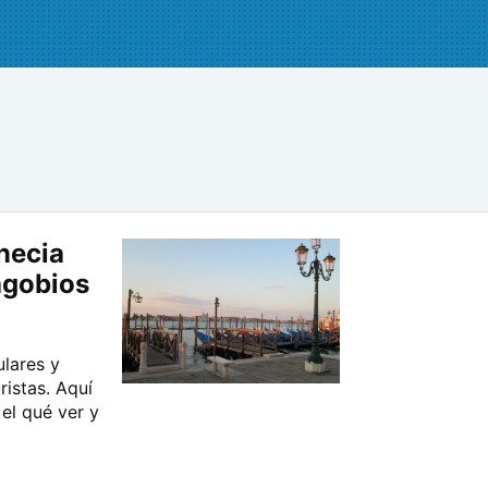
necia
 agobios
ulares y
istas. Aquí
 el qué ver y