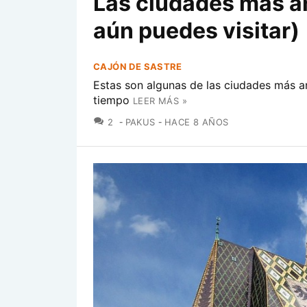
Las ciudades más a
aún puedes visitar)
CAJÓN DE SASTRE
Estas son algunas de las ciudades más a
tiempo
LEER MÁS »
COMENTARIOS
2
PAKUS
HACE 8 AÑOS