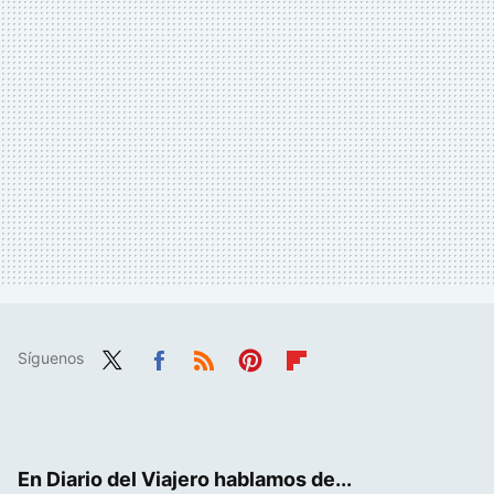
Síguenos
Twit
Fac
RSS
Pint
Flip
ter
ebo
eres
boa
ok
t
rd
En Diario del Viajero hablamos de...