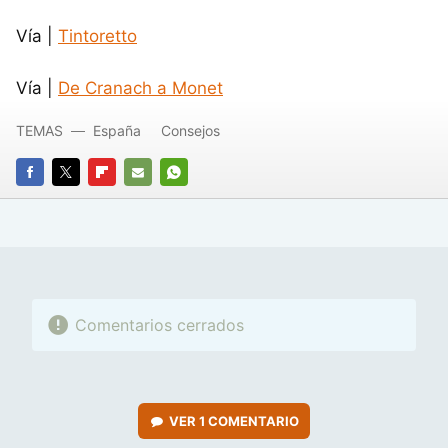
Vía |
Tintoretto
Vía |
De Cranach a Monet
TEMAS
España
Consejos
FACEBOOK
TWITTER
FLIPBOARD
E-
WHATSAPP
MAIL
Comentarios cerrados
VER
1 COMENTARIO