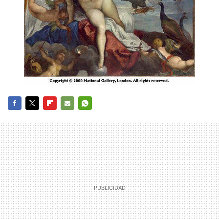
FACEBOOK
TWITTER
FLIPBOARD
E-
WHATSAPP
MAIL