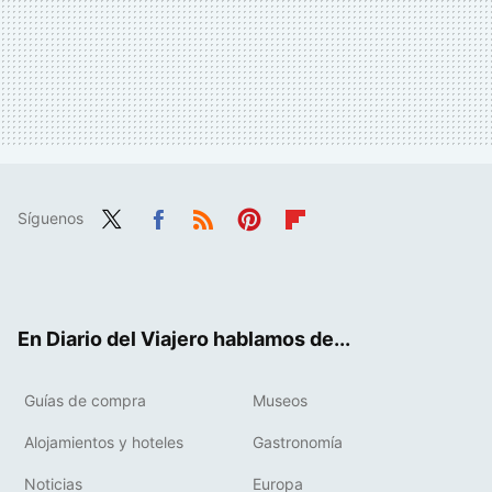
Síguenos
Twit
Fac
RSS
Pint
Flip
ter
ebo
eres
boa
ok
t
rd
En Diario del Viajero hablamos de...
Guías de compra
Museos
Alojamientos y hoteles
Gastronomía
Noticias
Europa