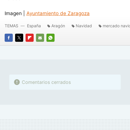
Imagen |
Ayuntamiento de Zaragoza
TEMAS
España
Aragón
Navidad
mercado navi
FACEBOOK
TWITTER
FLIPBOARD
E-
WHATSAPP
MAIL
Comentarios cerrados