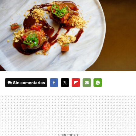
Sin comentarios
FACEBOOK
TWITTER
FLIPBOARD
E-
WHATSAPP
MAIL