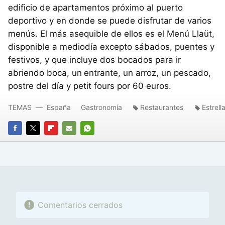
edificio de apartamentos próximo al puerto
deportivo y en donde se puede disfrutar de varios
menús. El más asequible de ellos es el Menú Llaüt,
disponible a mediodía excepto sábados, puentes y
festivos, y que incluye dos bocados para ir
abriendo boca, un
entrante, un arroz, un pescado,
postre del día y petit fours por 60 euros.
TEMAS
España
Gastronomía
Restaurantes
Estrell
FACEBOOK
TWITTER
FLIPBOARD
E-
WHATSAPP
MAIL
Comentarios cerrados