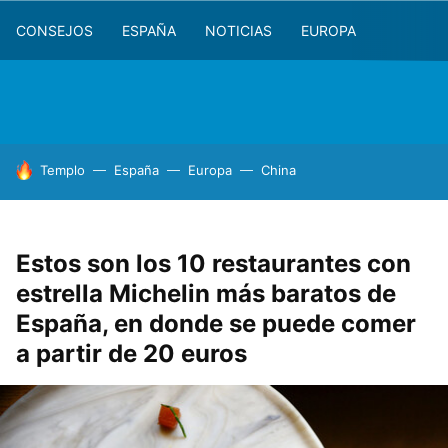
CONSEJOS
ESPAÑA
NOTICIAS
EUROPA
HOY SE HABLA DE
Templo
España
Europa
China
Estos son los 10 restaurantes con
estrella Michelin más baratos de
España, en donde se puede comer
a partir de 20 euros