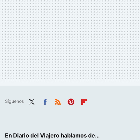
Síguenos
Twit
Fac
RSS
Pint
Flip
ter
ebo
eres
boa
ok
t
rd
En Diario del Viajero hablamos de...