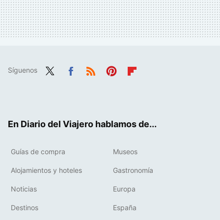
Síguenos
Twit
Fac
RSS
Pint
Flip
ter
ebo
eres
boa
ok
t
rd
En Diario del Viajero hablamos de...
Guías de compra
Museos
Alojamientos y hoteles
Gastronomía
Noticias
Europa
Destinos
España