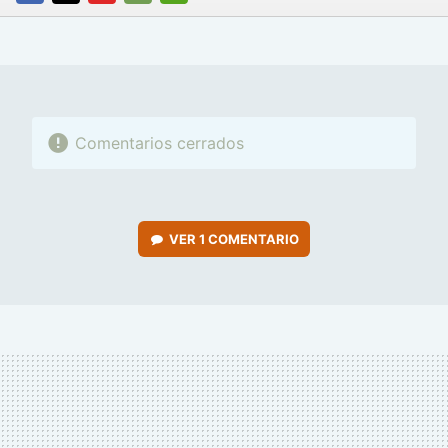
FACEBOOK
TWITTER
FLIPBOARD
E-
WHATSAPP
MAIL
Comentarios cerrados
VER
1 COMENTARIO