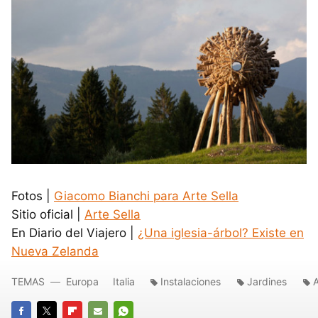
Fotos |
Giacomo Bianchi para Arte Sella
Sitio oficial |
Arte Sella
En Diario del Viajero |
¿Una iglesia-árbol? Existe en
Nueva Zelanda
TEMAS
Europa
Italia
Instalaciones
Jardines
A