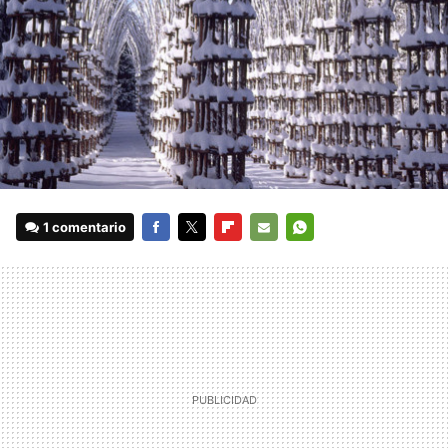
1 comentario
FACEBOOK
TWITTER
FLIPBOARD
E-
WHATSAPP
MAIL