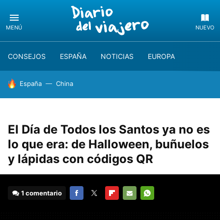
MENÚ
NUEVO
CONSEJOS
ESPAÑA
NOTICIAS
EUROPA
HOY SE HABLA DE
España
China
El Día de Todos los Santos ya no es
lo que era: de Halloween, buñuelos
y lápidas con códigos QR
1 comentario
FACEBOOK
TWITTER
FLIPBOARD
E-
WHATSAPP