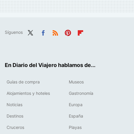
Síguenos
Twit
Fac
RSS
Pint
Flip
ter
ebo
eres
boa
ok
t
rd
En Diario del Viajero hablamos de...
Guías de compra
Museos
Alojamientos y hoteles
Gastronomía
Noticias
Europa
Destinos
España
Cruceros
Playas