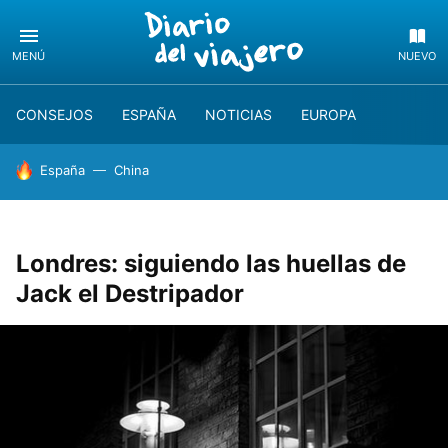
MENÚ
NUEVO
CONSEJOS
ESPAÑA
NOTICIAS
EUROPA
HOY SE HABLA DE
España
China
Londres: siguiendo las huellas de
Jack el Destripador