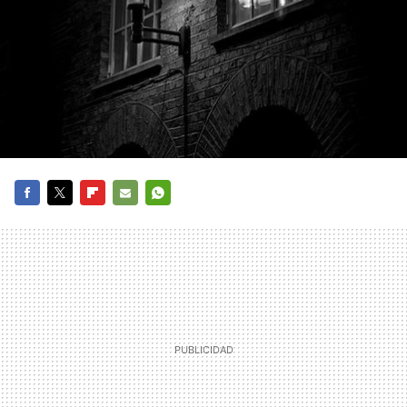
FACEBOOK
TWITTER
FLIPBOARD
E-
WHATSAPP
MAIL