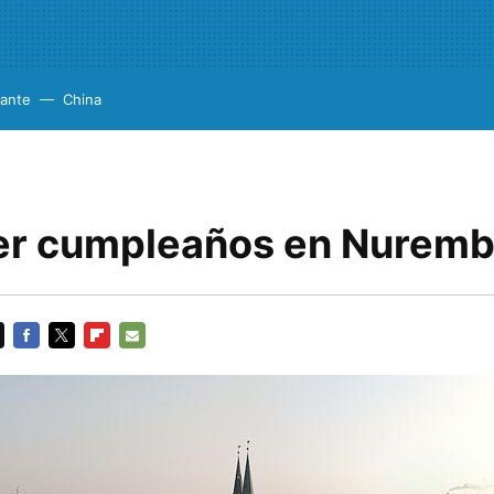
cante
China
er cumpleaños en Nurembe
FACEBOOK
TWITTER
FLIPBOARD
E-
MAIL