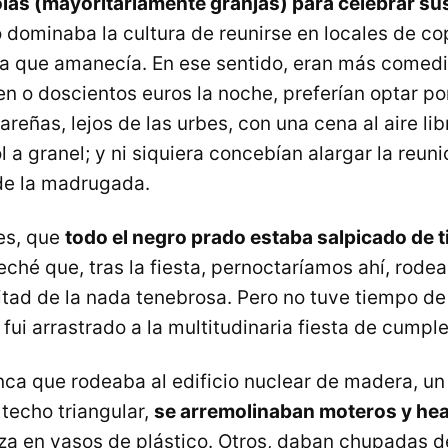
las (mayoritariamente granjas) para celebrar sus
no dominaba la cultura de reunirse en locales de co
ta que amanecía. En ese sentido, eran más comed
ien o doscientos euros la noche, preferían optar p
areñas, lejos de las urbes, con una cena al aire li
 a granel; y ni siquiera concebían alargar la reun
 de la madrugada.
es, que
todo el negro prado estaba salpicado de 
eché que, tras la fiesta, pernoctaríamos ahí, rod
tad de la nada tenebrosa. Pero no tuve tiempo de
fui arrastrado a la multitudinaria fiesta de cumpl
inca que rodeaba al edificio nuclear de madera, un
 techo triangular,
se arremolinaban moteros y he
a en vasos de plástico. Otros, daban chupadas d