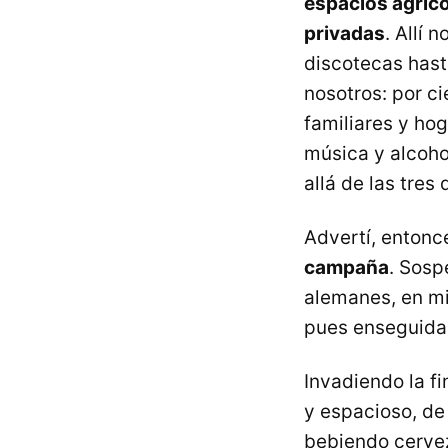
espacios agríco
privadas
. Allí 
discotecas has
nosotros: por c
familiares y hog
música y alcohol
allá de las tres
Advertí, entonc
campaña
. Sosp
alemanes, en mi
pues enseguida 
Invadiendo la f
y espacioso, de
bebiendo cervez