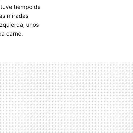
 tuve tiempo de
has miradas
izquierda, unos
ba carne.