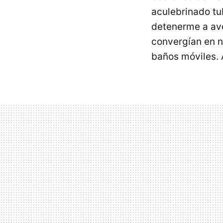
aculebrinado t
detenerme a ave
convergían en n
baños móviles. 