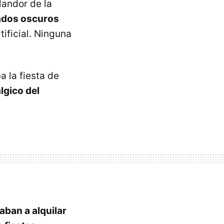
landor de la
ados oscuros
tificial. Ninguna
 la fiesta de
lgico del
ban a alquilar