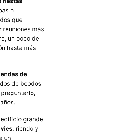
 fiestas
pas o
idos que
or reuniones más
bre, un poco de
ión hasta más
tiendas de
eados de beodos
 preguntarlo,
eaños.
 edificio grande
avies
, riendo y
e un