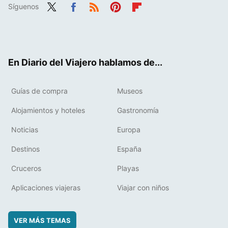
Síguenos
Twit
Fac
RSS
Pint
Flip
ter
ebo
eres
boa
ok
t
rd
En Diario del Viajero hablamos de...
Guías de compra
Museos
Alojamientos y hoteles
Gastronomía
Noticias
Europa
Destinos
España
Cruceros
Playas
Aplicaciones viajeras
Viajar con niños
VER MÁS TEMAS