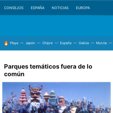
CONSEJOS
ESPAÑA
NOTICIAS
EUROPA
HOY SE HABLA DE
Playa
Japón
Chipre
España
Galicia
Murcia
Parques temáticos fuera de lo
común