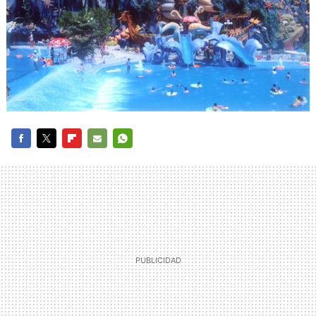
FACEBOOK
TWITTER
FLIPBOARD
E-
WHATSAPP
MAIL