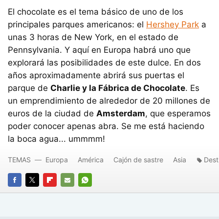
El chocolate es el tema básico de uno de los
principales parques americanos: el
Hershey Park
a
unas 3 horas de New York, en el estado de
Pennsylvania. Y aquí en Europa habrá uno que
explorará las posibilidades de este dulce. En dos
años aproximadamente abrirá sus puertas el
parque de
Charlie y la Fábrica de Chocolate
. Es
un emprendimiento de alrededor de 20 millones de
euros de la ciudad de
Amsterdam
, que esperamos
poder conocer apenas abra. Se me está haciendo
la boca agua... ummmm!
TEMAS
Europa
América
Cajón de sastre
Asia
Dest
FACEBOOK
TWITTER
FLIPBOARD
E-
WHATSAPP
MAIL