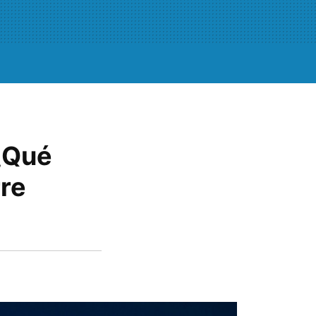
¿Qué
rre