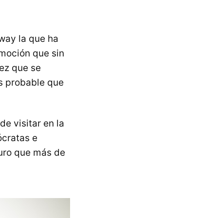
way la que ha
omoción que sin
vez que se
s probable que
e visitar en la
ócratas e
guro que más de