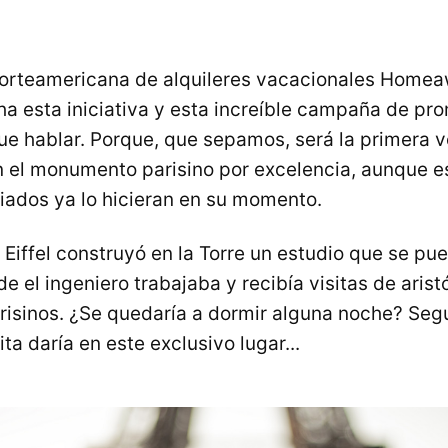
norteamericana de alquileres vacacionales Homea
a esta iniciativa y esta increíble campaña de pr
ue hablar. Porque, que sepamos, será la primera 
 el monumento parisino por excelencia, aunque e
giados ya lo hicieran en su momento.
iffel construyó en la Torre un estudio que se pued
e el ingeniero trabajaba y recibía visitas de arist
arisinos. ¿Se quedaría a dormir alguna noche? Se
a daría en este exclusivo lugar...