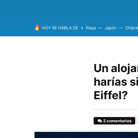
HOY SE HABLA DE
Playa
Japón
Chipre
Un aloj
harías s
Eiffel?
2 comentarios