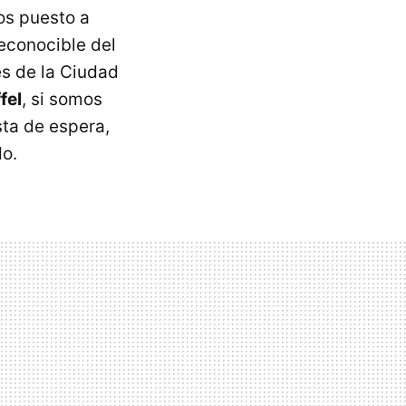
s puesto a
econocible del
es de la Ciudad
fel
, si somos
sta de espera,
do.