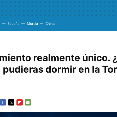
España
Murcia
China
amiento realmente único. 
i pudieras dormir en la To
FACEBOOK
TWITTER
FLIPBOARD
E-
MAIL