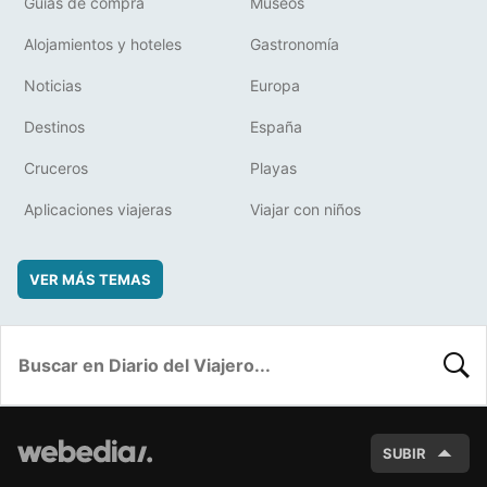
Guías de compra
Museos
Alojamientos y hoteles
Gastronomía
Noticias
Europa
Destinos
España
Cruceros
Playas
Aplicaciones viajeras
Viajar con niños
VER MÁS TEMAS
BUSC
SUBIR