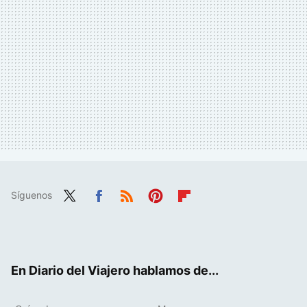
Síguenos
Twit
Fac
RSS
Pint
Flip
ter
ebo
eres
boa
ok
t
rd
En Diario del Viajero hablamos de...