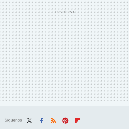
Síguenos
Twit
Fac
RSS
Pint
Flip