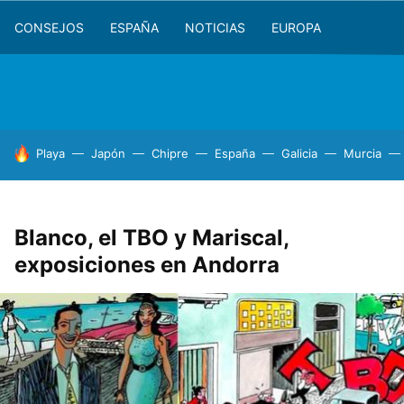
CONSEJOS
ESPAÑA
NOTICIAS
EUROPA
HOY SE HABLA DE
Playa
Japón
Chipre
España
Galicia
Murcia
Blanco, el TBO y Mariscal,
exposiciones en Andorra