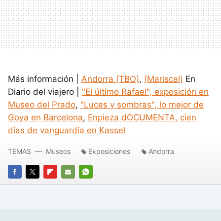
Más información |
Andorra (TBO)
,
(Mariscal)
En
Diario del viajero |
"El último Rafael", exposición en
Museo del Prado
,
"Luces y sombras", lo mejor de
Goya en Barcelona
,
Enpieza dOCUMENTA, cien
días de vanguardia en Kassel
TEMAS
Museos
Exposiciones
Andorra
FACEBOOK
TWITTER
FLIPBOARD
E-
WHATSAPP
MAIL