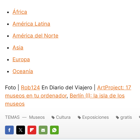
África
América Latina
América del Norte
Asia
Europa
Oceanía
Foto |
Rob124
En Diario del Viajero |
ArtProject: 17
museos en tu ordenador
,
Berlín (I): la isla de los
museos
TEMAS
Museos
Cultura
Exposiciones
gratis
FACEBOOK
TWITTER
FLIPBOARD
E-
WHATSAPP