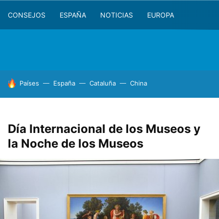
CONSEJOS
ESPAÑA
NOTICIAS
EUROPA
HOY SE HABLA DE
Países
España
Cataluña
China
Día Internacional de los Museos y
la Noche de los Museos