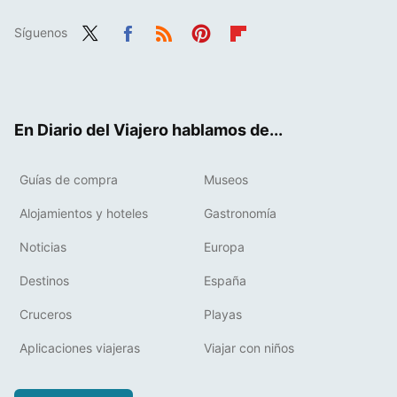
Síguenos
Twit
Fac
RSS
Pint
Flip
ter
ebo
eres
boa
ok
t
rd
En Diario del Viajero hablamos de...
Guías de compra
Museos
Alojamientos y hoteles
Gastronomía
Noticias
Europa
Destinos
España
Cruceros
Playas
Aplicaciones viajeras
Viajar con niños