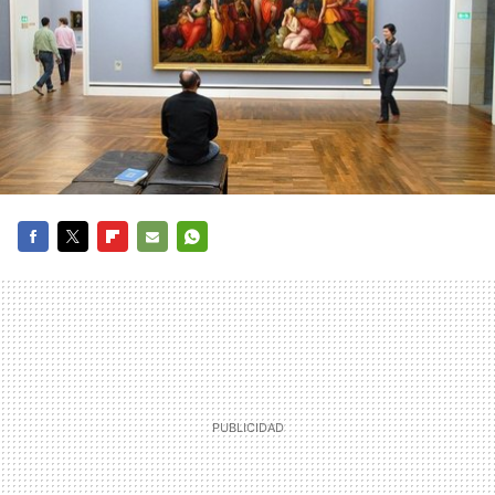
FACEBOOK
TWITTER
FLIPBOARD
E-
WHATSAPP
MAIL