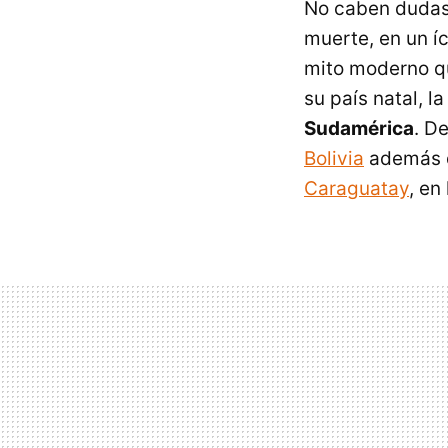
No caben dudas 
muerte, en un í
mito moderno qu
su país natal, l
Sudamérica
. D
Bolivia
además 
Caraguatay
, en