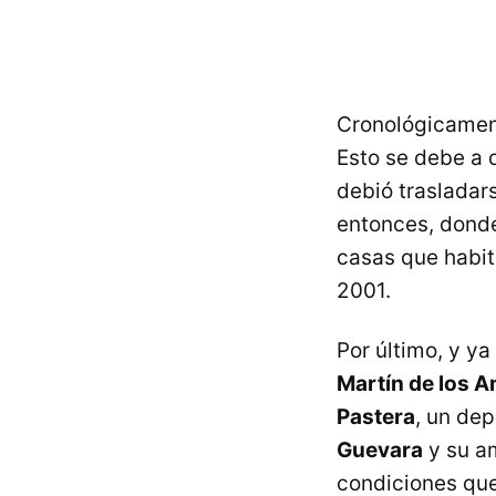
Cronológicament
Esto se debe a q
debió trasladars
entonces, donde
casas que habit
2001.
Por último, y ya
Martín de los 
Pastera
, un de
Guevara
y su a
condiciones qu