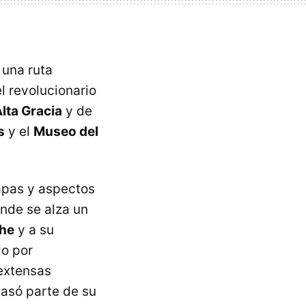
 una ruta
l revolucionario
lta Gracia
y de
s
y el
Museo del
tapas y aspectos
onde se alza un
he
y a su
do por
extensas
pasó parte de su