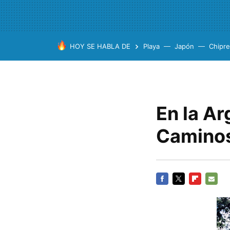
HOY SE HABLA DE
Playa
Japón
Chipre
En la Ar
Caminos
FACEBOOK
TWITTER
FLIPBOARD
E-
MAIL