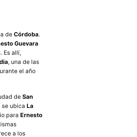
cia de
Córdoba
.
nesto Guevara
Es allí,
dia
, una de las
urante el año
ciudad de
San
, se ubica
La
gio para
Ernesto
 mismas
ece a los