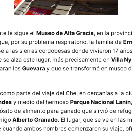
e le sigue el
Museo de Alta Gracia
, en la provin
ue, por su problema respiratorio, la familia de
Er
e a las sierras cordobesas donde vivieron 17 años. 
 se alza este lugar, más precisamente en
Villa Ny
aran los
Guevara
y que se transformó en museo d
 como parte del viaje del Che, en cercanías a la 
Andes
y medio del hermoso
Parque Nacional Lanín
pósito de alimento para ganado que sirvió de refu
migo
Alberto Granado
. El lugar, que se ve en las
e cuando ambos hombres comenzaron su viaje, ofr