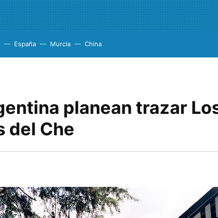
España
Murcia
China
gentina planean trazar Lo
 del Che