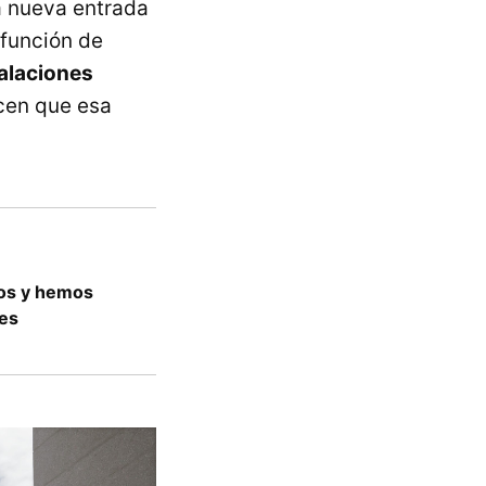
a nueva entrada
función de
talaciones
icen que esa
ños y hemos
des