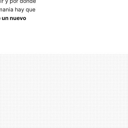
ir y por dónde
lemania hay que
e un nuevo