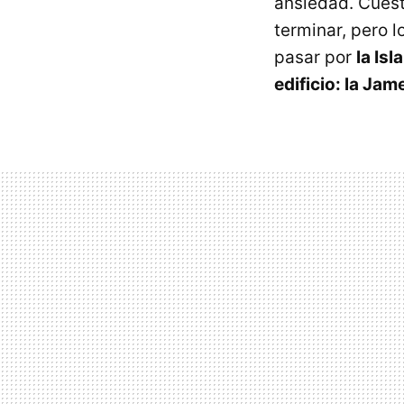
ansiedad. Cuest
terminar, pero l
pasar por
la Is
edificio: la Ja