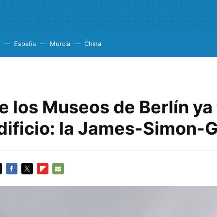
España
Murcia
China
de los Museos de Berlín ya
dificio: la James-Simon-G
FACEBOOK
TWITTER
FLIPBOARD
E-
MAIL