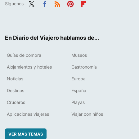
Síguenos
Twit
Fac
RSS
Pint
Flip
ter
ebo
eres
boa
ok
t
rd
En Diario del Viajero hablamos de...
Guías de compra
Museos
Alojamientos y hoteles
Gastronomía
Noticias
Europa
Destinos
España
Cruceros
Playas
Aplicaciones viajeras
Viajar con niños
VER MÁS TEMAS