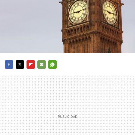
FACEBOOK
TWITTER
FLIPBOARD
E-
WHATSAPP
MAIL