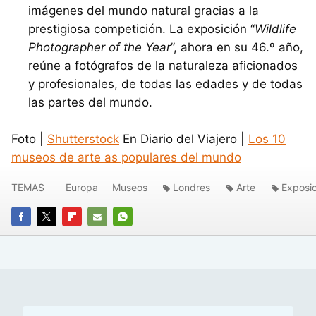
imágenes del mundo natural gracias a la
prestigiosa competición. La exposición “
Wildlife
Photographer of the Year
”, ahora en su 46.º año,
reúne a fotógrafos de la naturaleza aficionados
y profesionales, de todas las edades y de todas
las partes del mundo.
Foto |
Shutterstock
En Diario del Viajero |
Los 10
museos de arte as populares del mundo
TEMAS
Europa
Museos
Londres
Arte
Exposi
FACEBOOK
TWITTER
FLIPBOARD
E-
WHATSAPP
MAIL