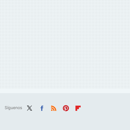
Síguenos
Twit
Fac
RSS
Pint
Flip
ter
ebo
eres
boa