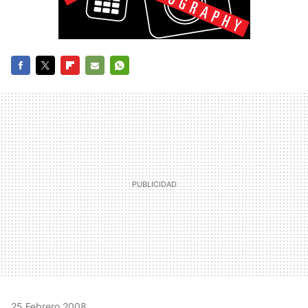
FACEBOOK
TWITTER
FLIPBOARD
E-
WHATSAPP
MAIL
25 Febrero 2008