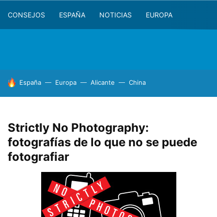
CONSEJOS
ESPAÑA
NOTICIAS
EUROPA
HOY SE HABLA DE
España
Europa
Alicante
China
Strictly No Photography:
fotografías de lo que no se puede
fotografiar