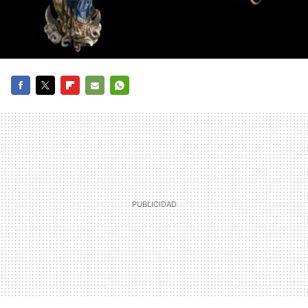
FACEBOOK
TWITTER
FLIPBOARD
E-
WHATSAPP
MAIL