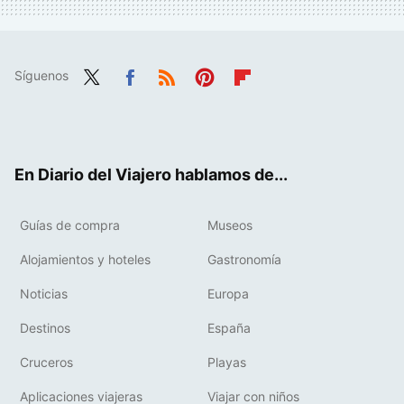
Síguenos
Twit
Fac
RSS
Pint
Flip
ter
ebo
eres
boa
ok
t
rd
En Diario del Viajero hablamos de...
Guías de compra
Museos
Alojamientos y hoteles
Gastronomía
Noticias
Europa
Destinos
España
Cruceros
Playas
Aplicaciones viajeras
Viajar con niños