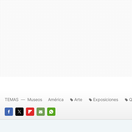
TEMAS
Museos
América
Arte
Exposiciones
Q
FACEBOOK
TWITTER
FLIPBOARD
E-
WHATSAPP
MAIL