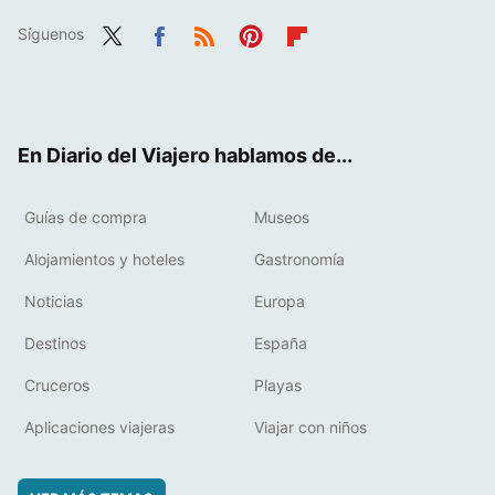
Síguenos
Twit
Fac
RSS
Pint
Flip
ter
ebo
eres
boa
ok
t
rd
En Diario del Viajero hablamos de...
Guías de compra
Museos
Alojamientos y hoteles
Gastronomía
Noticias
Europa
Destinos
España
Cruceros
Playas
Aplicaciones viajeras
Viajar con niños