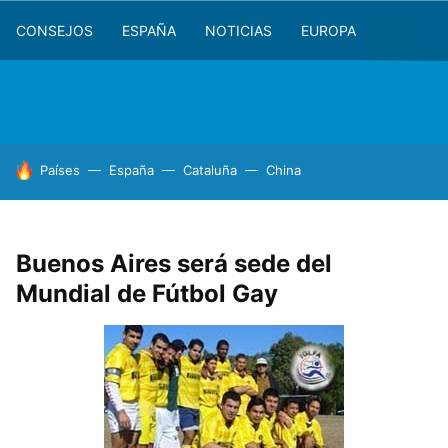
CONSEJOS
ESPAÑA
NOTICIAS
EUROPA
HOY SE HABLA DE
Países
España
Cataluña
China
Buenos Aires será sede del
Mundial de Fútbol Gay