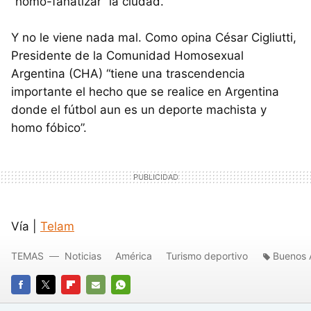
“homo-fanatizar” la ciudad.
Y no le viene nada mal. Como opina César Cigliutti,
Presidente de la Comunidad Homosexual
Argentina (CHA) “tiene una trascendencia
importante el hecho que se realice en Argentina
donde el fútbol aun es un deporte machista y
homo fóbico”.
Vía |
Telam
TEMAS
Noticias
América
Turismo deportivo
Buenos 
FACEBOOK
TWITTER
FLIPBOARD
E-
WHATSAPP