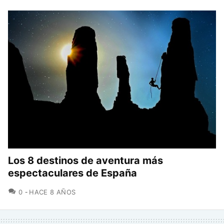
Los 8 destinos de aventura más
espectaculares de España
COMENTARIOS
0
HACE 8 AÑOS