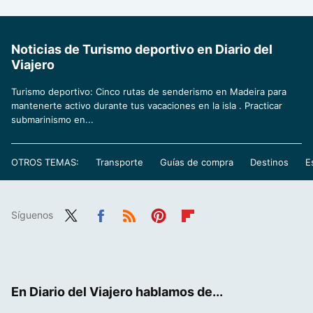
Noticias de Turismo deportivo en Diario del
Viajero
Turismo deportivo: Cinco rutas de senderismo en Madeira para
mantenerte activo durante tus vacaciones en la isla . Practicar
submarinismo en...
OTROS TEMAS:
Transporte
Guías de compra
Destinos
E
Síguenos
Twit
Fac
RSS
Pint
Flip
ter
ebo
eres
boa
ok
t
rd
En Diario del Viajero hablamos de...