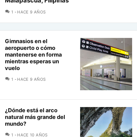
Malapascua, Filipinas
COMENTARIOS
1
HACE 9 AÑOS
Gimnasios en el
aeropuerto o cómo
mantenerse en forma
mientras esperas un
vuelo
COMENTARIOS
1
HACE 9 AÑOS
¿Dónde está el arco
natural más grande del
mundo?
COMENTARIOS
1
HACE 10 AÑOS