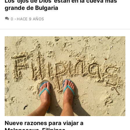
Los 'ojos de Dios' están en la cueva más
grande de Bulgaria
COMENTARIOS
0
HACE 9 AÑOS
Nueve razones para viajar a