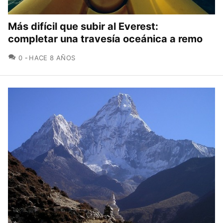
Más difícil que subir al Everest:
completar una travesía oceánica a remo
COMENTARIOS
0
HACE 8 AÑOS