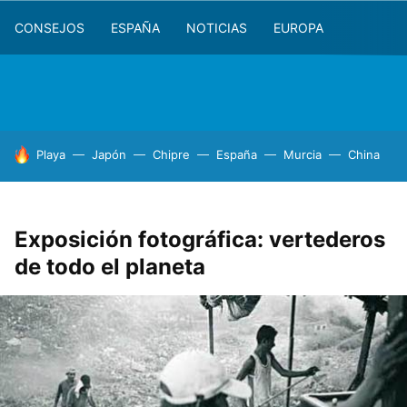
CONSEJOS
ESPAÑA
NOTICIAS
EUROPA
HOY SE HABLA DE
Playa
Japón
Chipre
España
Murcia
China
Exposición fotográfica: vertederos
de todo el planeta