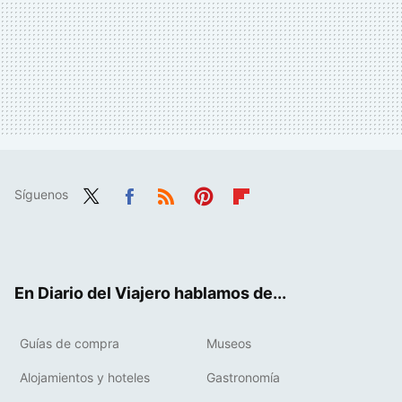
Síguenos
Twit
Fac
RSS
Pint
Flip
ter
ebo
eres
boa
ok
t
rd
En Diario del Viajero hablamos de...
Guías de compra
Museos
Alojamientos y hoteles
Gastronomía