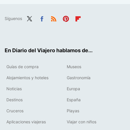
Síguenos
Twit
Fac
RSS
Pint
Flip
ter
ebo
eres
boa
ok
t
rd
En Diario del Viajero hablamos de...
Guías de compra
Museos
Alojamientos y hoteles
Gastronomía
Noticias
Europa
Destinos
España
Cruceros
Playas
Aplicaciones viajeras
Viajar con niños