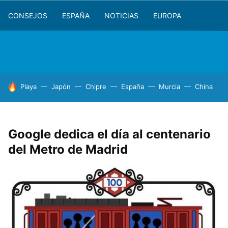
CONSEJOS
ESPAÑA
NOTICIAS
EUROPA
HOY SE HABLA DE
Playa
Japón
Chipre
España
Murcia
China
Google dedica el día al centenario
del Metro de Madrid