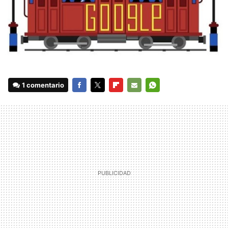
1 comentario
FACEBOOK
TWITTER
FLIPBOARD
E-
WHATSAPP
MAIL