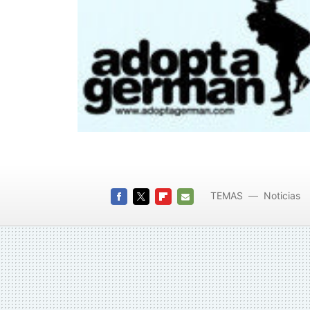
TEMAS
Noticias
FACEBOOK
TWITTER
FLIPBOARD
E-
MAIL