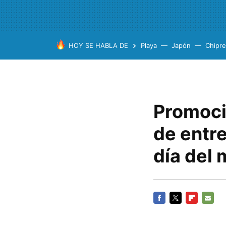
HOY SE HABLA DE
Playa
Japón
Chipre
Promoci
de entre
día del 
FACEBOOK
TWITTER
FLIPBOARD
E-
MAIL