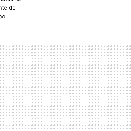
ente de
bol.