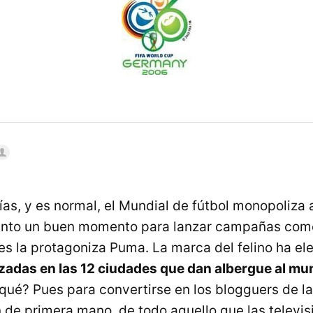
ías, y es normal, el Mundial de fútbol monopoliza 
tanto un buen momento para lanzar campañas come
les la protagoniza Puma. La marca del felino ha el
zadas en las 12 ciudades que dan albergue al mun
a qué? Pues para convertirse en los blogguers de l
 de primera mano, de todo aquello que las televis