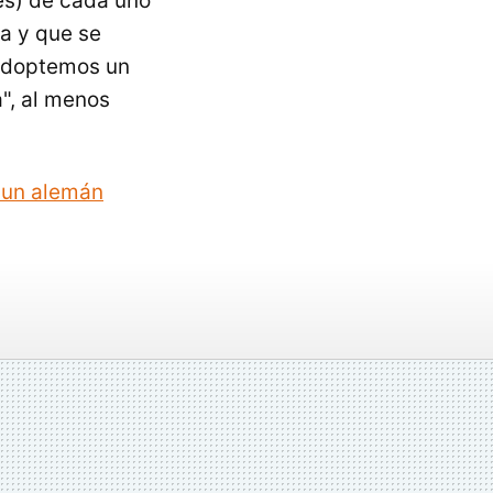
és) de cada uno
ia y que se
"adoptemos un
", al menos
un alemán