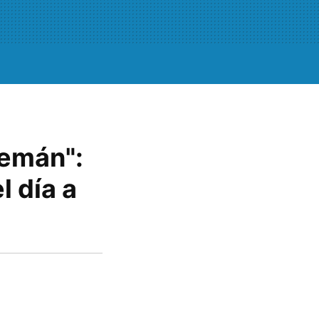
lemán":
l día a