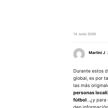
14 Junio 2006
Martini J
Durante estos d
global, es por 
las más origina
personas locali
fútbol
...¿y par
den información