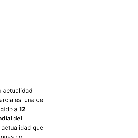
a actualidad
rciales, una de
egido a
12
dial del
a actualidad que
iones no