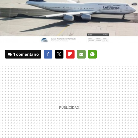
1 comentario
FACEBOOK
TWITTER
FLIPBOARD
E-
WHATSAPP
MAIL