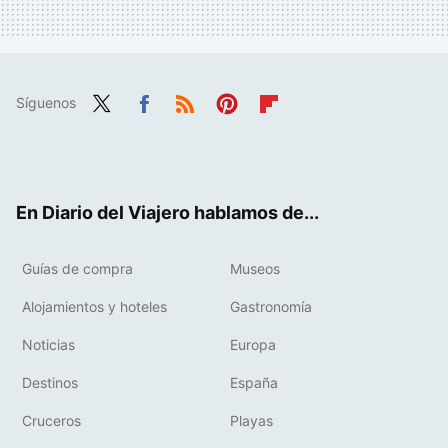
Síguenos
Twit
Fac
RSS
Pint
Flip
ter
ebo
eres
boa
ok
t
rd
En Diario del Viajero hablamos de...
Guías de compra
Museos
Alojamientos y hoteles
Gastronomía
Noticias
Europa
Destinos
España
Cruceros
Playas