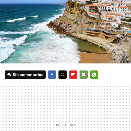
Sin comentarios
FACEBOOK
TWITTER
FLIPBOARD
E-
WHATSAPP
MAIL