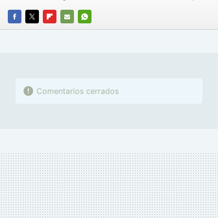
FACEBOOK
TWITTER
FLIPBOARD
E-
WHATSAPP
MAIL
Comentarios cerrados