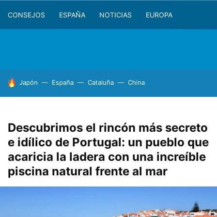
CONSEJOS
ESPAÑA
NOTICIAS
EUROPA
HOY SE HABLA DE
Japón
España
Cataluña
China
Descubrimos el rincón más secreto
e idílico de Portugal: un pueblo que
acaricia la ladera con una increíble
piscina natural frente al mar