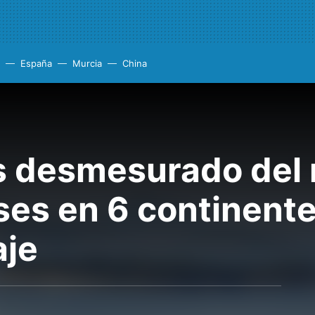
España
Murcia
China
s desmesurado del
ses en 6 continent
aje