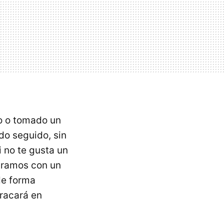
do o tomado un
do seguido, sin
 no te gusta un
tramos con un
de forma
tracará en