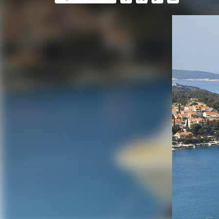
FACEBOOK
TWITTER
FLIPBOARD
E-
MAIL