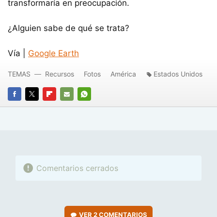
transformaría en preocupación.
¿Alguien sabe de qué se trata?
Vía |
Google Earth
TEMAS
Recursos
Fotos
América
Estados Unidos
FACEBOOK
TWITTER
FLIPBOARD
E-
WHATSAPP
MAIL
Comentarios cerrados
VER
2 COMENTARIOS