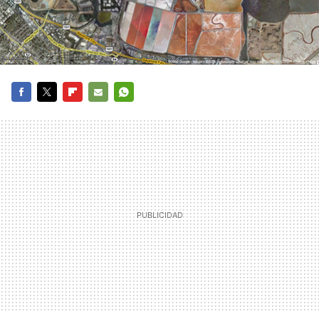
FACEBOOK
TWITTER
FLIPBOARD
E-
WHATSAPP
MAIL