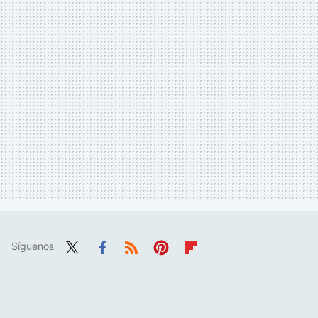
Síguenos
Twit
Fac
RSS
Pint
Flip
ter
ebo
eres
boa
ok
t
rd