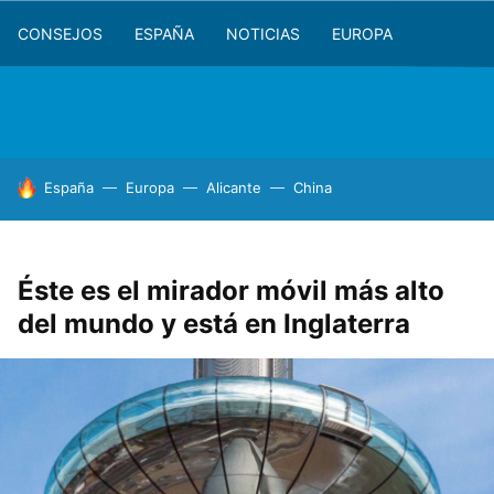
CONSEJOS
ESPAÑA
NOTICIAS
EUROPA
HOY SE HABLA DE
España
Europa
Alicante
China
Éste es el mirador móvil más alto
del mundo y está en Inglaterra