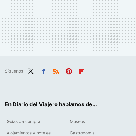
Síguenos
Twit
Fac
RSS
Pint
Flip
ter
ebo
eres
boa
ok
t
rd
En Diario del Viajero hablamos de...
Guías de compra
Museos
Alojamientos y hoteles
Gastronomía