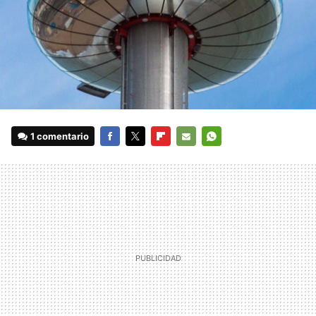
1 comentario
FACEBOOK
TWITTER
FLIPBOARD
E-
WHATSAPP
MAIL