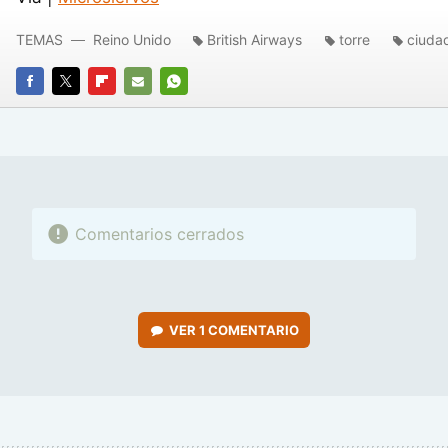
TEMAS
Reino Unido
British Airways
torre
ciuda
FACEBOOK
TWITTER
FLIPBOARD
E-
WHATSAPP
MAIL
Comentarios cerrados
VER
1 COMENTARIO