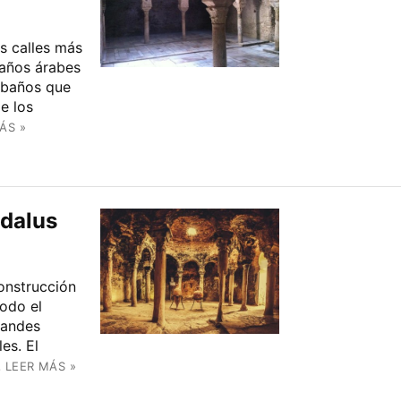
as calles más
baños árabes
n baños que
e los
ÁS »
ndalus
onstrucción
todo el
grandes
es. El
.
LEER MÁS »