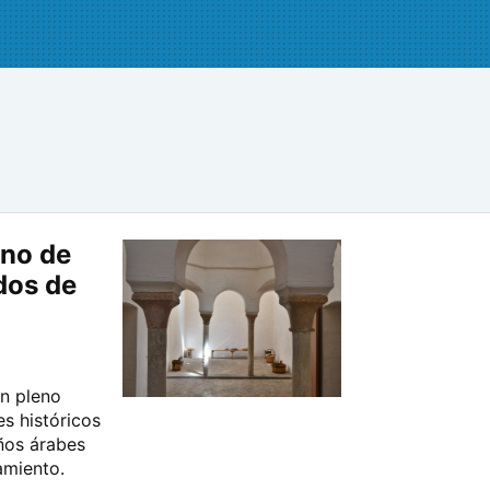
uno de
dos de
en pleno
es históricos
ños árabes
amiento.