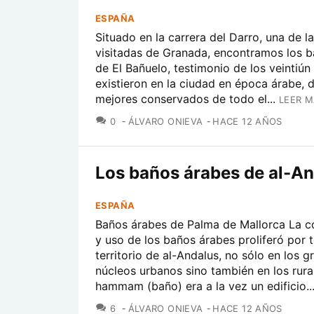
ESPAÑA
Situado en la carrera del Darro, una de l
visitadas de Granada, encontramos los 
de El Bañuelo, testimonio de los veintiú
existieron en la ciudad en época árabe, d
mejores conservados de todo el...
LEER M
COMENTARIOS
0
ÁLVARO ONIEVA
HACE 12 AÑOS
Los baños árabes de al-A
ESPAÑA
Baños árabes de Palma de Mallorca La c
y uso de los baños árabes proliferó por 
territorio de al-Andalus, no sólo en los 
núcleos urbanos sino también en los rural
hammam (baño) era a la vez un edificio..
COMENTARIOS
6
ÁLVARO ONIEVA
HACE 12 AÑOS