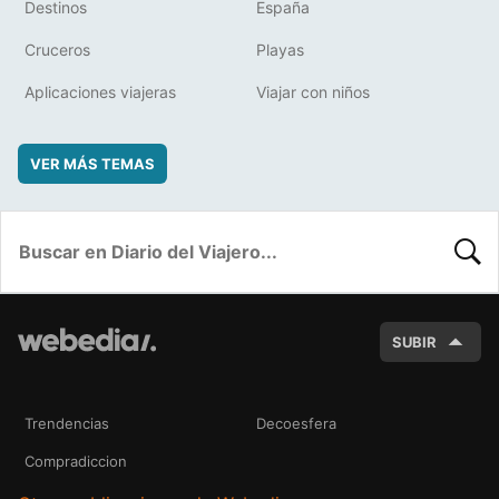
Destinos
España
Cruceros
Playas
Aplicaciones viajeras
Viajar con niños
VER MÁS TEMAS
BUSC
SUBIR
Trendencias
Decoesfera
Compradiccion