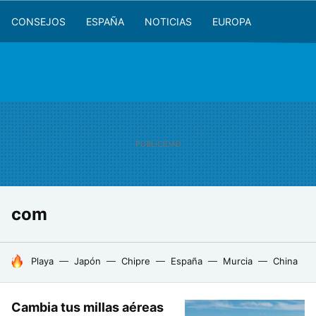
CONSEJOS
ESPAÑA
NOTICIAS
EUROPA
com
HOY SE HABLA DE
Playa
Japón
Chipre
España
Murcia
China
Cambia tus millas aéreas