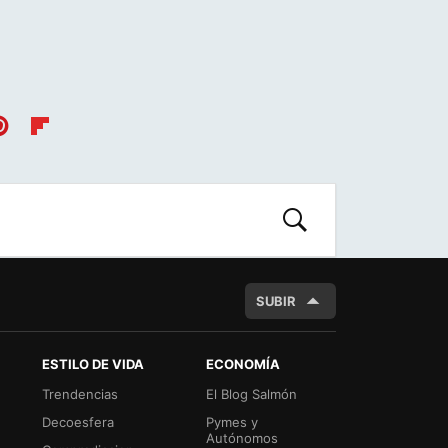
nt
Flip
es
boa
t
rd
BUSCAR
SUBIR
ESTILO DE VIDA
ECONOMÍA
Trendencias
El Blog Salmón
Decoesfera
Pymes y
Autónomos