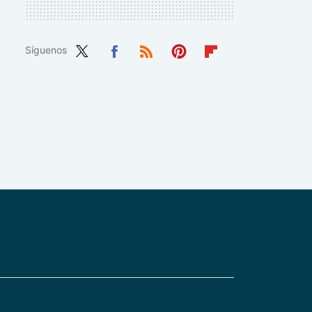
Síguenos
Twit
Fac
RSS
Pint
Flip
ter
ebo
eres
boa
ok
t
rd