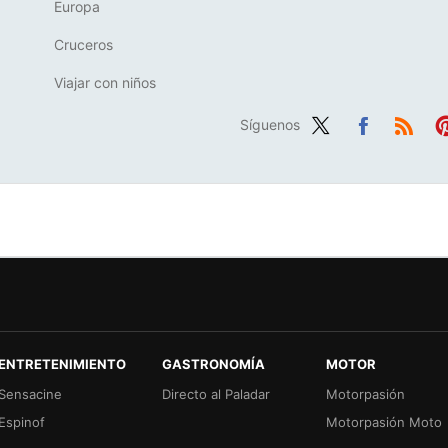
Europa
Cruceros
Viajar con niños
Síguenos
Twit
Fac
RSS
Pi
ter
ebo
er
ok
ENTRETENIMIENTO
GASTRONOMÍA
MOTOR
Sensacine
Directo al Paladar
Motorpasión
Espinof
Motorpasión Moto