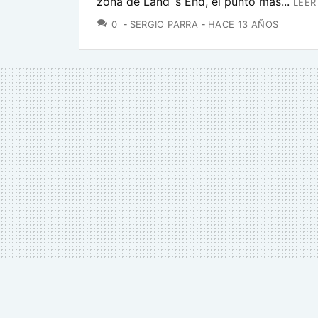
zona de Land´s End, el punto más...
LEER
COMENTARIOS
0
SERGIO PARRA
HACE 13 AÑOS