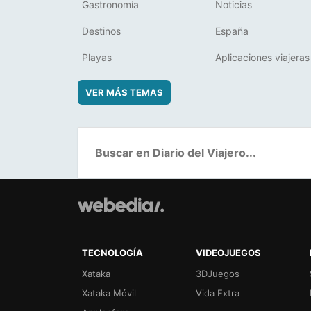
Gastronomía
Noticias
Destinos
España
Playas
Aplicaciones viajeras
VER MÁS TEMAS
TECNOLOGÍA
VIDEOJUEGOS
Xataka
3DJuegos
Xataka Móvil
Vida Extra