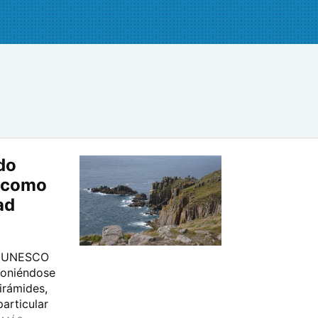
do
 como
ad
la UNESCO
poniéndose
Pirámides,
articular