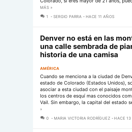
Colorado, si eres mayor de 21 años, pued
MÁS »
COMENTARIOS
1
SERGIO PARRA
HACE 11 AÑOS
Denver no está en las mon
una calle sembrada de pian
historia de una camisa
AMÉRICA
Cuando se menciona a la ciudad de Denve
estado de Colorado (Estados Unidos), s
asociar a esta ciudad con el paisaje mo
los centros de esquí mas conocidos co
Vail. Sin embargo, la capital del estado se
»
COMENTARIOS
0
MARIA VICTORIA RODRÍGUEZ
HACE 13