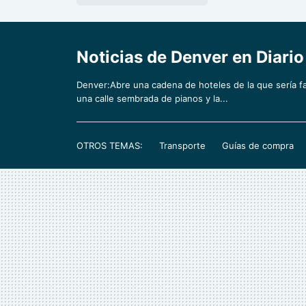
Noticias de Denver en Diario
Denver:Abre una cadena de hoteles de la que sería f
una calle sembrada de pianos y la...
OTROS TEMAS:
Transporte
Guías de compra