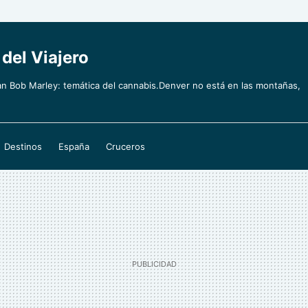
 del Viajero
an Bob Marley: temática del cannabis.Denver no está en las montañas,
Destinos
España
Cruceros