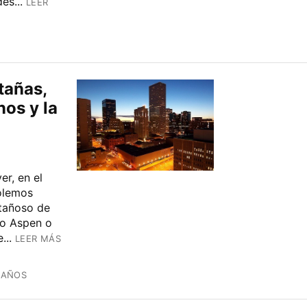
es...
LEER
tañas,
os y la
r, en el
olemos
ntañoso de
mo Aspen o
...
LEER MÁS
 AÑOS