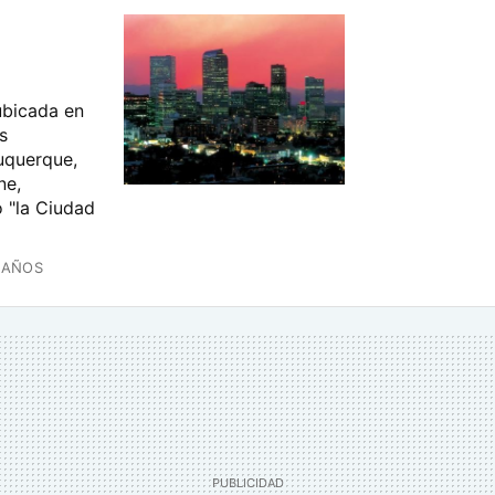
ubicada en
s
uquerque,
ne,
 "la Ciudad
 AÑOS