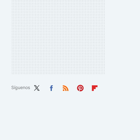
Síguenos
Twit
Fac
RSS
Pint
Flip
ter
ebo
eres
boa
ok
t
rd