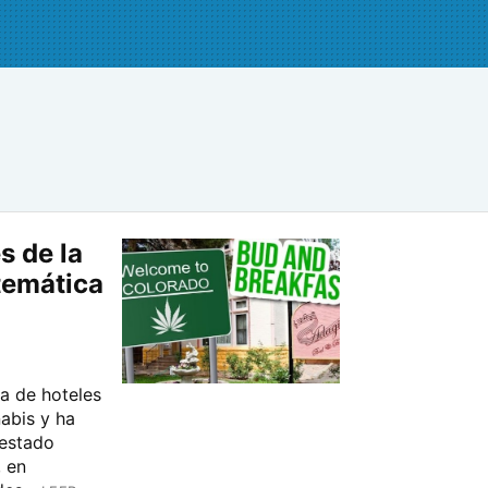
s de la
temática
a de hoteles
abis y ha
 estado
, en