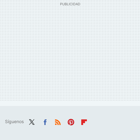
Síguenos
Twit
Fac
RSS
Pint
Flip