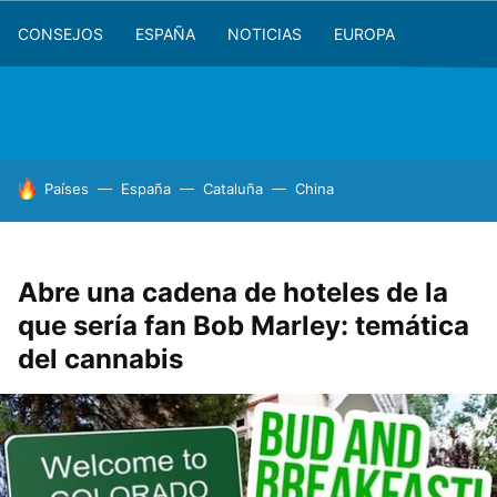
CONSEJOS
ESPAÑA
NOTICIAS
EUROPA
HOY SE HABLA DE
Países
España
Cataluña
China
Abre una cadena de hoteles de la
que sería fan Bob Marley: temática
del cannabis