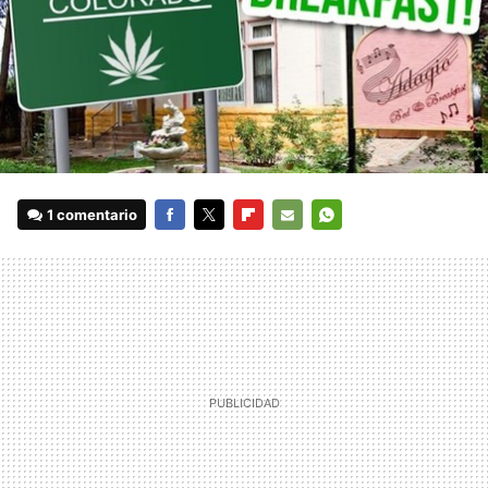
1 comentario
FACEBOOK
TWITTER
FLIPBOARD
E-
WHATSAPP
MAIL